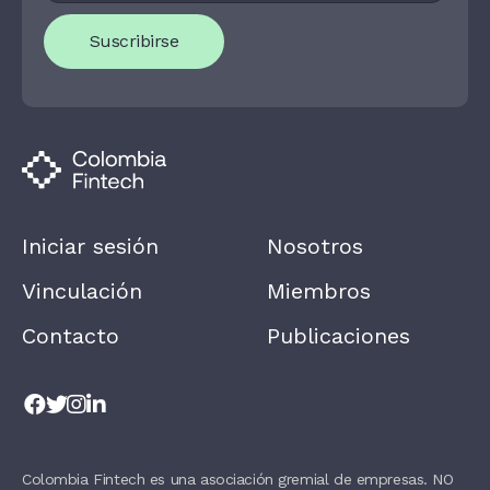
O
U
Suscribirse
A
R
E
H
U
M
A
N
,
L
E
A
Iniciar sesión
Nosotros
V
E
T
Vinculación
Miembros
H
I
Contacto
Publicaciones
S
F
I
E
L
D
B
L
A
Colombia Fintech es una asociación gremial de empresas. NO