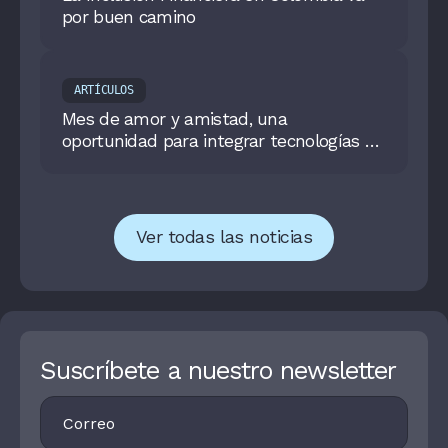
por buen camino
ARTÍCULOS
Mes de amor y amistad, una
oportunidad para integrar tecnologías de
automatización crediticia en el sector
retail colombiano
Ver todas las noticias
Suscríbete a nuestro newsletter
Footer
I
Newsletter
F
Y