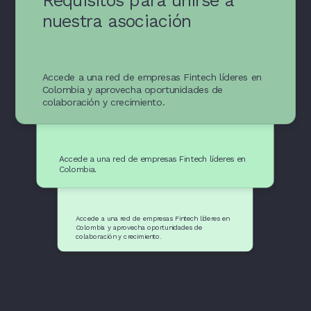
Requisitos para unirse a
nuestra asociación
Accede a una red de empresas Fintech líderes en
Recursos y apoyo para
Colombia y aprovecha oportunidades de
empresas Fintech
colaboración y crecimiento.
Accede a una red de empresas Fintech líderes en
Beneficios de ser parte de
Colombia.
Colombia Fintech
Accede a una red de empresas Fintech líderes en
Colombia y aprovecha oportunidades de
colaboración y crecimiento.