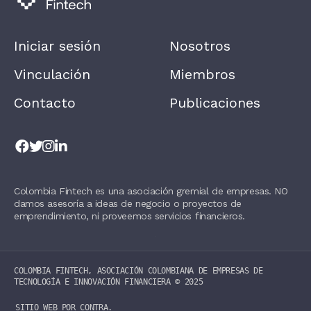
,
L
E
A
Iniciar sesión
Nosotros
V
E
T
Vinculación
Miembros
H
I
Contacto
Publicaciones
S
F
I
E
L
D
B
L
Colombia Fintech es una asociación gremial de empresas. NO
A
damos asesoría a ideas de negocio o proyectos de
N
K
emprendimiento, ni proveemos servicios financieros.
.
COLOMBIA FINTECH, ASOCIACIÓN COLOMBIANA DE EMPRESAS DE
TECNOLOGÍA E INNOVACIÓN FINANCIERA ©️ 2025
SITIO WEB POR
CONTRA.