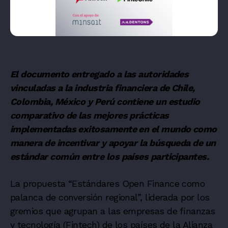
El documento entregado a las autoridades
vinculadas a la industria financiera de Chile,
Colombia, México y Perú contiene un estudio
comparativo de las mejores prácticas
implementadas exitosamente en el mundo como
manera de incentivar y apoyar la búsqueda de un
estándar común entre los países participantes.
La propuesta “Estándares Open Finance como
palanca de conversión regional”, liderada por los
gremios que agrupan a las empresas de finanzas
y tecnología (Fintech) de los países de la Alianza