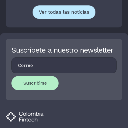
Ver todas las noticias
Suscríbete a nuestro newsletter
Footer
I
Newsletter
F
Y
O
U
Suscribirse
A
R
E
H
U
M
A
N
,
L