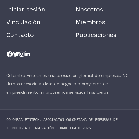
E
A
Iniciar sesión
Nosotros
V
E
T
Vinculación
Miembros
H
I
Contacto
Publicaciones
S
F
I
E
L
D
B
L
A
Colombia Fintech es una asociación gremial de empresas. NO
N
damos asesoría a ideas de negocio o proyectos de
K
.
emprendimiento, ni proveemos servicios financieros.
COLOMBIA FINTECH, ASOCIACIÓN COLOMBIANA DE EMPRESAS DE
TECNOLOGÍA E INNOVACIÓN FINANCIERA ©️ 2025