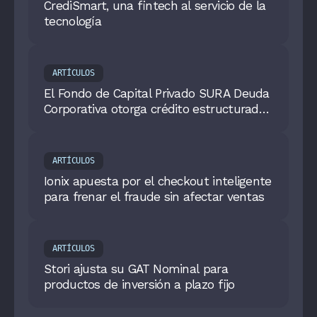
CrediSmart, una fintech al servicio de la
tecnología
ARTÍCULOS
El Fondo de Capital Privado SURA Deuda
Corporativa otorga crédito estructurado
a Bravo; la compañía busca contribuir
con la inclusión financiera en Colombia y
ayudar a más colombianos a salir de
ARTÍCULOS
deudas.
Ionix apuesta por el checkout inteligente
para frenar el fraude sin afectar ventas
ARTÍCULOS
Stori ajusta su GAT Nominal para
productos de inversión a plazo fijo