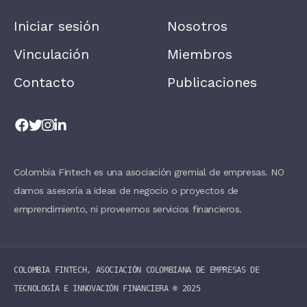
E
A
Iniciar sesión
Nosotros
V
E
T
Vinculación
Miembros
H
I
Contacto
Publicaciones
S
F
I
E
L
D
B
L
A
Colombia Fintech es una asociación gremial de empresas. NO
N
damos asesoría a ideas de negocio o proyectos de
K
.
emprendimiento, ni proveemos servicios financieros.
COLOMBIA FINTECH, ASOCIACIÓN COLOMBIANA DE EMPRESAS DE
TECNOLOGÍA E INNOVACIÓN FINANCIERA ©️ 2025