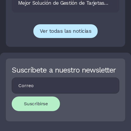
Mejor Solución de Gestión de Tarjetas
2025
Ver todas las noticias
Suscríbete a nuestro newsletter
Footer
I
Newsletter
F
Y
O
U
Suscribirse
A
R
E
H
U
M