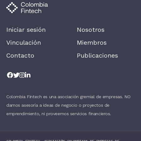
A
N
,
L
E
A
Iniciar sesión
Nosotros
V
E
T
Vinculación
Miembros
H
I
Contacto
Publicaciones
S
F
I
E
L
D
B
L
A
Colombia Fintech es una asociación gremial de empresas. NO
N
damos asesoría a ideas de negocio o proyectos de
K
.
emprendimiento, ni proveemos servicios financieros.