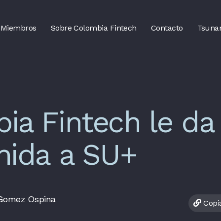
Miembros
Sobre Colombia Fintech
Contacto
Tsuna
ia Fintech le da 
nida a SU+
 Gomez Ospina
Copia