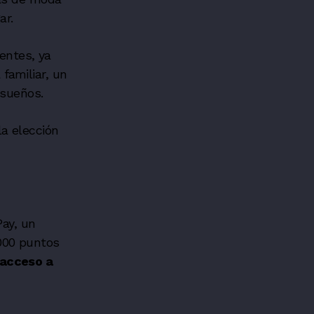
ar.
entes, ya
familiar,
un
 sueños.
a elección
Pay, un
000 puntos
 acceso a