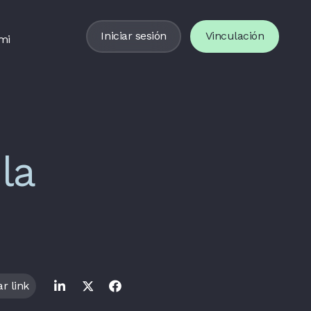
Iniciar sesión
Vinculación
mi
la
r link