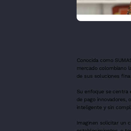
Conocida como SUMAS,
mercado colombiano la
de sus soluciones fina
Su enfoque se centra e
de pago innovadores, 
inteligente y sin compl
Imaginen solicitar un c
establecimientos, o te