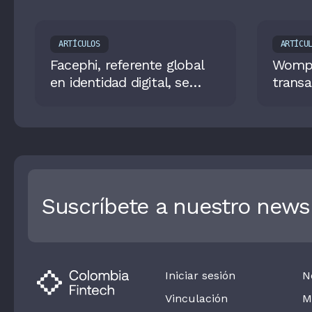
ARTÍCULOS
ARTÍCU
Facephi, referente global
Wompi
en identidad digital, se
transa
posiciona como uno de los
billon
proveedores principales del
que e
sector
Suscríbete a nuestro newsl
Iniciar sesión
N
Vinculación
M