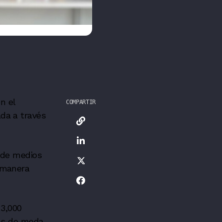
n el
COMPARTIR
da a través
 de medios
 manera
 3,000
cas de moda