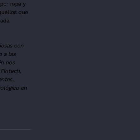
por ropa y
quellos que
zada
iosas con
 a las
én nos
Fintech,
entes,
ológico en