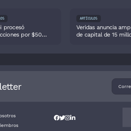
LOS
ARTÍCULOS
 procesó
Veridas anuncia ampl
cciones por $50
de capital de 15 mill
es en 2025, 130% más
de euros para impuls
n 2024
expansión mundial 
empresa de identida
Footer
etter
Newsletter
osotros
iembros