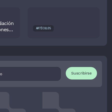
iación
ones
ARTÍCULOS
ar su
como
d
I
Suscribirse
F
Y
O
U
A
R
E
H
U
M