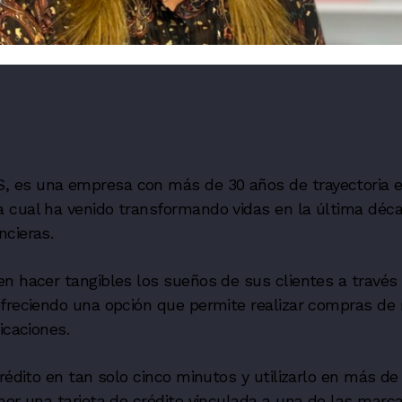
 es una empresa con más de 30 años de trayectoria e
 cual ha venido transformando vidas en la última déca
ncieras.
n hacer tangibles los sueños de sus clientes a través
ofreciendo una opción que permite realizar compras de
icaciones.
rédito en tan solo cinco minutos y utilizarlo en más de
ner una tarjeta de crédito vinculada a una de las mar