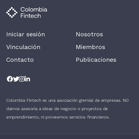
M
A
N
,
L
E
A
Iniciar sesión
Nosotros
V
E
T
Vinculación
Miembros
H
I
Contacto
Publicaciones
S
F
I
E
L
D
B
L
A
Colombia Fintech es una asociación gremial de empresas. NO
N
damos asesoría a ideas de negocio o proyectos de
K
.
emprendimiento, ni proveemos servicios financieros.