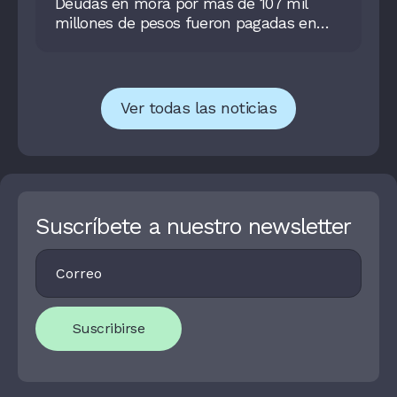
Deudas en mora por más de 107 mil
millones de pesos fueron pagadas en
2023
Ver todas las noticias
Suscríbete a nuestro newsletter
Footer
I
Newsletter
F
Y
O
U
Suscribirse
A
R
E
H
U