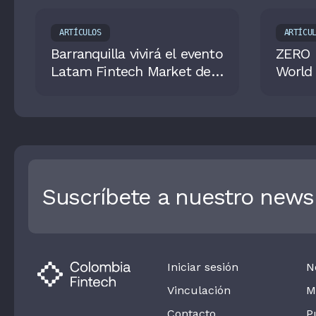
ARTÍCULOS
ARTÍCU
Barranquilla vivirá el evento
ZERO M
Latam Fintech Market del
World
5 al 6 de septiembre
2025
Suscríbete a nuestro newsl
Iniciar sesión
N
Vinculación
M
Contacto
P