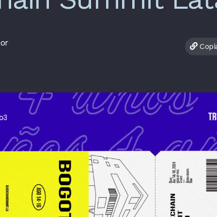
or
Copia