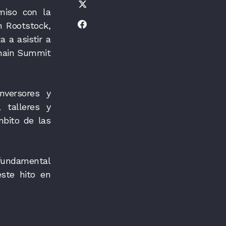
miso con la
n Rootstock,
 a asistir a
chain Summit
nversores y
, talleres y
mbito de las
 fundamental
este hito en