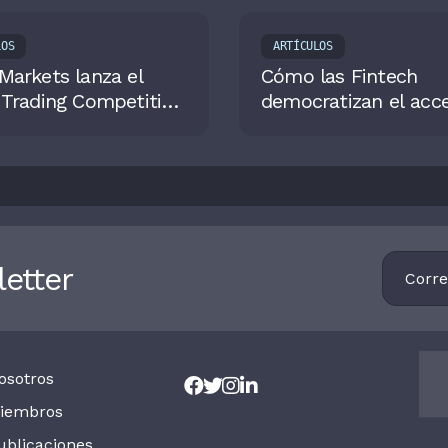
LOS
ARTÍCULOS
arkets lanza el
Cómo las Fintech
 Trading Competition
democratizan el acc
la educación en Col
Footer
etter
Newsletter
osotros
iembros
ublicaciones