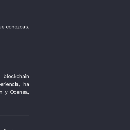
ue conozcas.
 blockchain
riencia, ha
on y Ocensa,