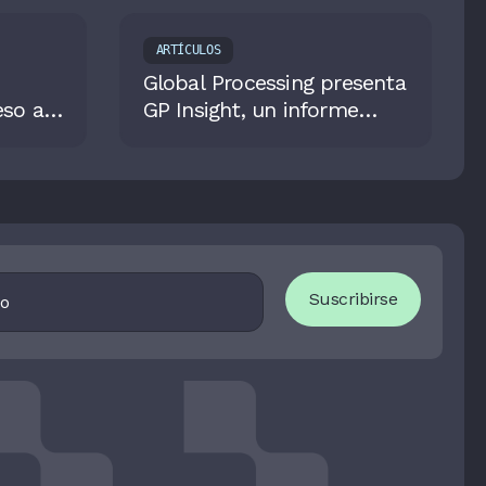
ARTÍCULOS
Global Processing presenta
eso a
GP Insight, un informe
ombia
sobre tendencias de la
industria Fintech en
Argentina
I
Suscribirse
F
Y
O
U
A
R
E
H
U
M
A