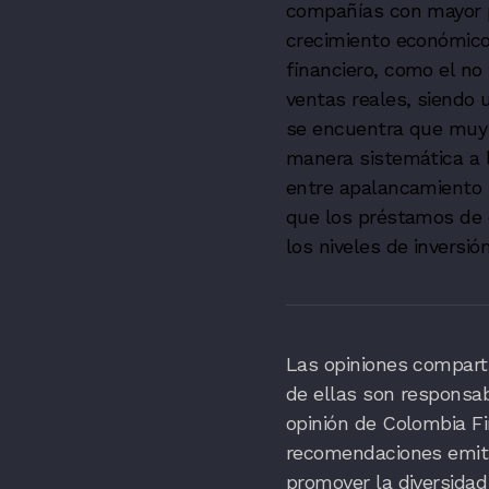
compañías con mayor po
crecimiento económico
financiero, como el no
ventas reales, siendo 
se encuentra que muy 
manera sistemática a l
entre apalancamiento f
que los préstamos de 
los niveles de inversi
Las opiniones comparti
de ellas son responsa
opinión de Colombia Fi
recomendaciones emitid
promover la diversidad