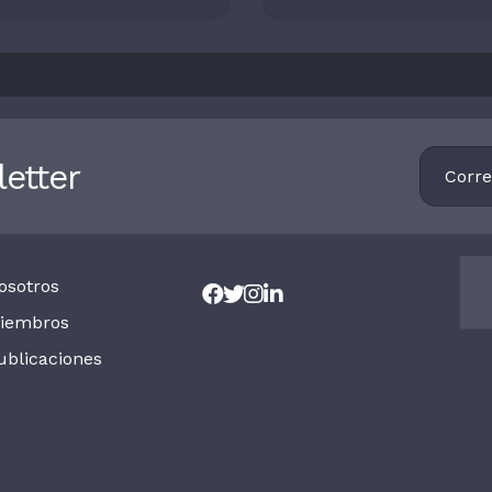
ia a través de la
con la plataforma 
ogía de Minka
rápida del mercado g
¿qué planes tiene en
Colombia?
Footer
etter
Newsletter
osotros
iembros
ublicaciones