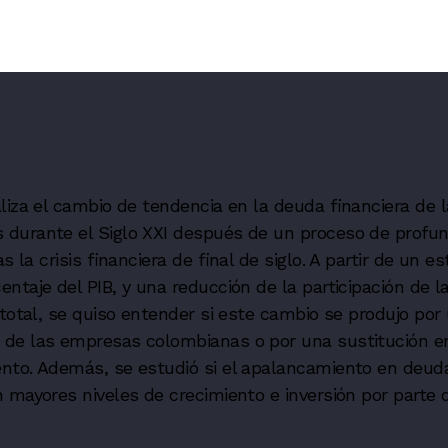
liza el cambio de tendencia en la deuda financiera de 
durante el Siglo XXI después de un proceso de profun
as la crisis financiera de final de siglo. A partir de un 
ntaje del PIB, y una reducción de la participación de 
 total, se quiso entender si este cambio se produjo por
de las empresas colombianas o por una sustitución e
nto. Además, se estudió si el apalancamiento en deuda
 mayores niveles de crecimiento e inversión por parte 