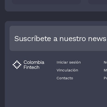
acelerando el despliegue
Colomb
global de la identidad
tecnol
reusable
Suscríbete a nuestro newsl
Iniciar sesión
N
Vinculación
M
Contacto
P