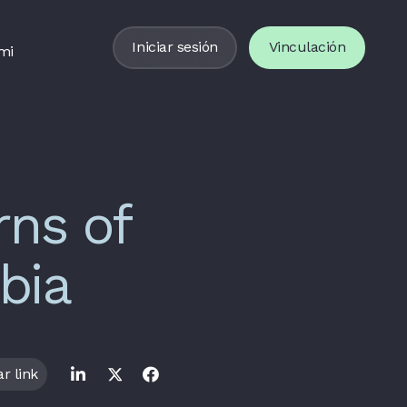
Iniciar sesión
Vinculación
mi
ns of
bia
r link