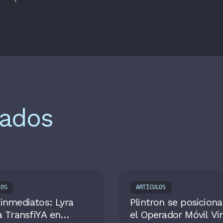
nados
LOS
ARTÍCULOS
inmediatos: Lyra
Plintron se posicion
a TransfiYA en
el Operador Móvil Vir