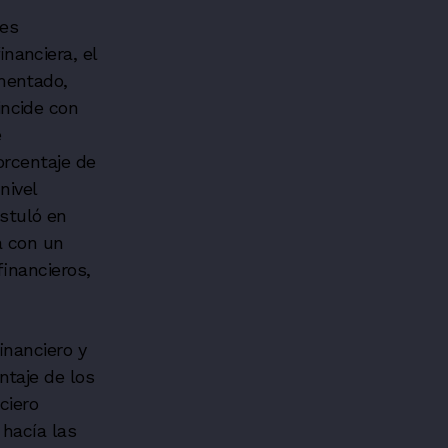
nes
nanciera, el
mentado,
incide con
e
orcentaje de
nivel
stuló en
a con un
financieros,
inanciero y
ntaje de los
ciero
 hacía las