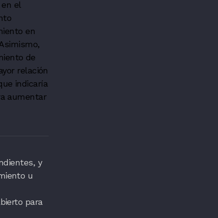
 en el
nto
miento en
. Asimismo,
miento de
ayor relación
ue indicaría
ara aumentar
ndientes, y
miento u
bierto para