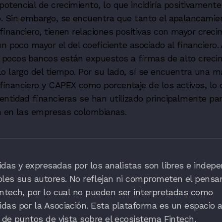
tencial de crecimiento, lo que incidiría positivamente
. Sin embargo, se encuentra que tanto el apalancamie
 financiero, tienen relaciones positivas con mayor creci
un poco mayor el del coeficiente asociado al financiero
pocos bancos están expuestos a firmas de alto creci
o largo del tiempo. Por su lado, sí se encuentra una m
inanciero y CAPEX como porcentaje de los activos, lo q
entidad financieras se han utilizado principalmente p
ón en las empresas colombianas.
das y expresadas por los analistas son libres e indepe
bles sus autores. No reflejan ni comprometen el pensa
ntech, por lo cual no pueden ser interpretadas como
as por la Asociación. Esta plataforma es un espacio a
 de puntos de vista sobre el ecosistema Fintech.