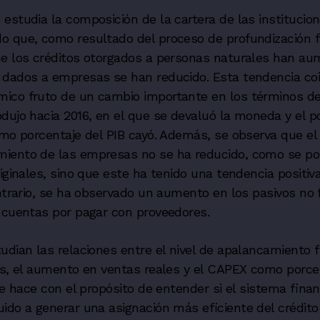
estudia la composición de la cartera de las institucio
o que, como resultado del proceso de profundización fi
ne los créditos otorgados a personas naturales han au
 dados a empresas se han reducido. Esta tendencia co
ico fruto de un cambio importante en los términos d
dujo hacia 2016, en el que se devaluó la moneda y el p
omo porcentaje del PIB cayó. Además, se observa que el 
iento de las empresas no se ha reducido, como se po
riginales, sino que este ha tenido una tendencia positiv
ontrario, se ha observado un aumento en los pasivos no 
 cuentas por pagar con proveedores.
udian las relaciones entre el nivel de apalancamiento f
és, el aumento en ventas reales y el CAPEX como porce
se hace con el propósito de entender si el sistema finan
ido a generar una asignación más eficiente del crédito