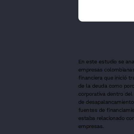
En este estudio se ana
empresas colombianas 
financiera que inició tr
de la deuda como porce
corporativa dentro del
de desapalancamiento 
fuentes de financiamie
estaba relacionado con
empresas.