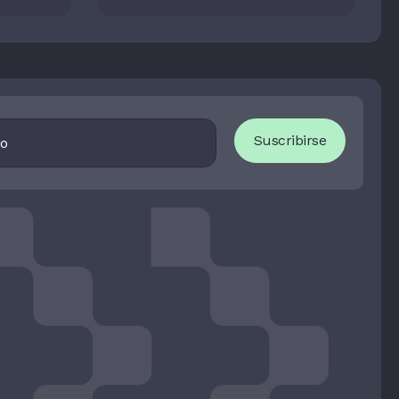
más
lobal:
I
Suscribirse
F
Y
O
U
A
R
E
H
U
M
A
N
,
L
E
A
V
E
T