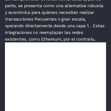
parte, se presenta como una alternativa robusta
y económica para quienes necesitan realizar
transacciones frecuentes o gran escala,
operando directamente desde una capa 1.
.
Estas
integraciones no reemplazan las redes
existentes, como Ethereum; por el contrario,
se ajuste a sus necesidades en términos de
seguridad, velocidad y costo. Además, facilitan la
interoperabilidad con otras billeteras cripto y
exchanges, ofreciendo múltiples opciones para la
transferencia de activos digitales.
.
De esta manera, Wenia reafirma su propósito de
acercar a las personas al mundo de los activos
digitales de manera fácil, confiable y segura, con
el objetivo de activar a más de 60.000 clientes en