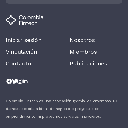
U
M
A
N
,
L
E
A
Iniciar sesión
Nosotros
V
E
T
Vinculación
Miembros
H
I
Contacto
Publicaciones
S
F
I
E
L
D
B
L
A
Colombia Fintech es una asociación gremial de empresas. NO
N
damos asesoría a ideas de negocio o proyectos de
K
.
emprendimiento, ni proveemos servicios financieros.