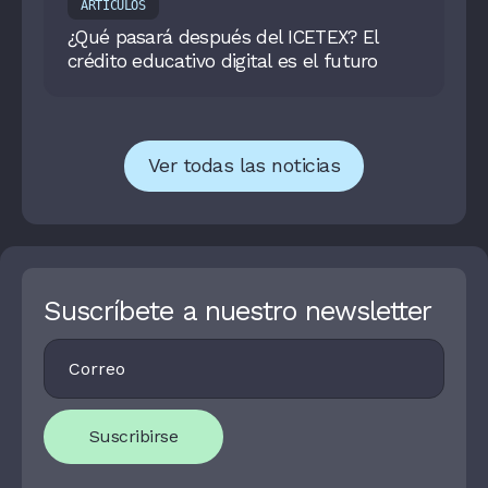
ARTÍCULOS
¿Qué pasará después del ICETEX? El
crédito educativo digital es el futuro
Ver todas las noticias
Suscríbete a nuestro newsletter
Footer
I
Newsletter
F
Y
O
U
Suscribirse
A
R
E
H