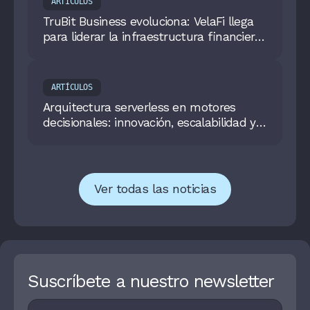
ARTÍCULOS
TruBit Business evoluciona: VelaFi llega
para liderar la infraestructura financiera
institucional
ARTÍCULOS
Arquitectura serverless en motores
decisionales: innovación, escalabilidad y
eficiencia en Fintech
Ver todas las noticias
Suscríbete a nuestro newsletter
Footer
I