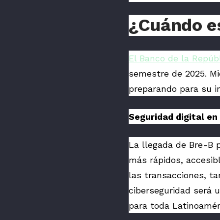
¿Cuándo es
El Banco de la Repúb
semestre de 2025. Mi
preparando para su 
Seguridad digital en
La llegada de Bre-B 
más rápidos, accesib
las transacciones, t
ciberseguridad será 
para toda Latinoaméri