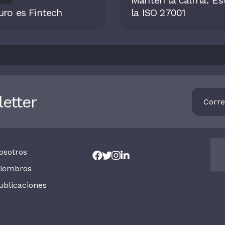
Mantén la calma: Es
uro es Fintech
la ISO 27001
Footer
etter
Newsletter
osotros
iembros
ublicaciones