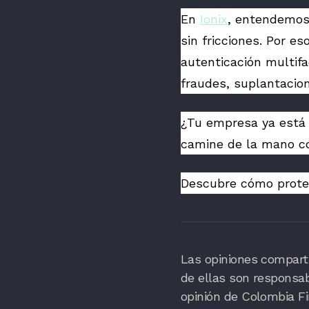
En
Ionix
, entendemos 
sin fricciones. Por 
autenticación multif
fraudes, suplantacio
¿Tu empresa ya está
camine de la mano co
Descubre cómo prote
Las opiniones comparti
de ellas son responsa
opinión de Colombia Fi