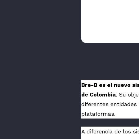
Bre-B es el nuevo s
de Colombia
. Su obje
diferentes entidades 
plataformas.
A diferencia de los s