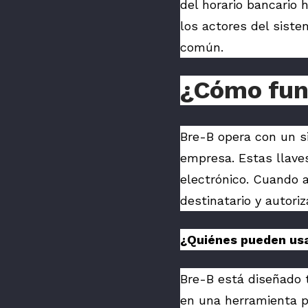
del horario bancario 
los actores del sist
común.
¿Cómo fun
Bre-B opera con un si
empresa. Estas llave
electrónico. Cuando a
destinatario y autori
¿Quiénes pueden us
Bre-B está diseñado 
en una herramienta po