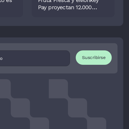
to es
Fruta Fresca y eMonkey
Pay proyectan 12.000
créditos para financiar
compras en ‘Black Friday’ y
‘Cyber Monday’
I
Suscribirse
F
Y
O
U
A
R
E
H
U
M
A
N
,
L
E
A