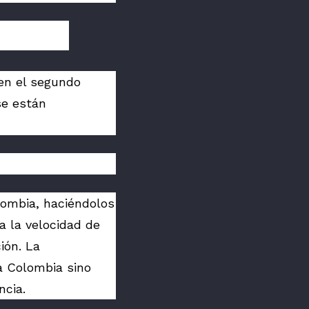
en el segundo
se están
lombia, haciéndolos
a la velocidad de
ión. La
a Colombia sino
ncia.