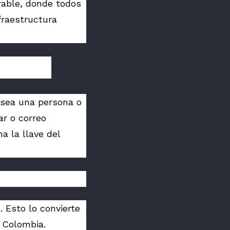
erable, donde todos
fraestructura
a sea una persona o
r o correo
a la llave del
 Esto lo convierte
n Colombia.