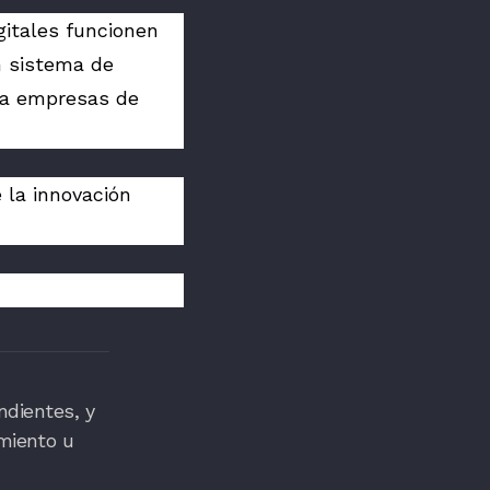
gitales funcionen
n sistema de
o a empresas de
la innovación
ndientes, y
miento u