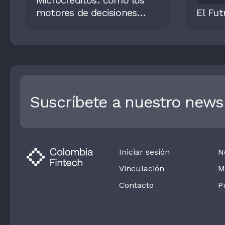
Microcréditos: cómo los
motores de decisiones
El Fut
impulsan el acceso al
crédito
Suscríbete a nuestro newsl
Iniciar sesión
N
Vinculación
M
Contacto
P