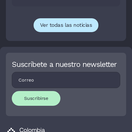
aseguradas
Ver todas las noticias
Suscríbete a nuestro newsletter
Footer
I
Newsletter
F
Y
O
U
Suscribirse
A
R
E
H
U
M
A
N