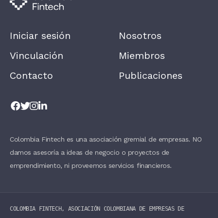
,
L
E
A
Iniciar sesión
Nosotros
V
E
T
Vinculación
Miembros
H
I
Contacto
Publicaciones
S
F
I
E
L
D
B
L
A
Colombia Fintech es una asociación gremial de empresas. NO
N
damos asesoría a ideas de negocio o proyectos de
K
.
emprendimiento, ni proveemos servicios financieros.
COLOMBIA FINTECH, ASOCIACIÓN COLOMBIANA DE EMPRESAS DE