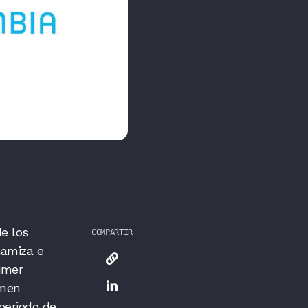
de los
COMPARTIR
namiza e
rimer
umen
periodo de