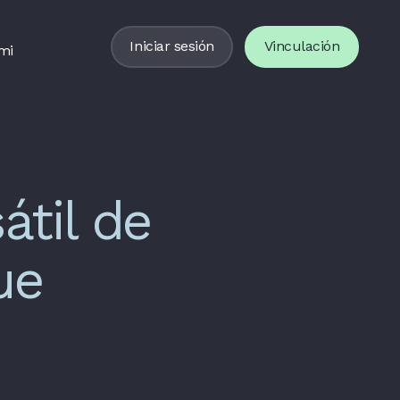
Iniciar sesión
Vinculación
mi
átil de
ue