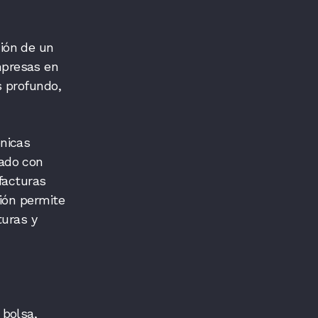
ión de un
mpresas en
s profundo,
nicas
ado con
 facturas
ión permite
turas y
 bolsa,