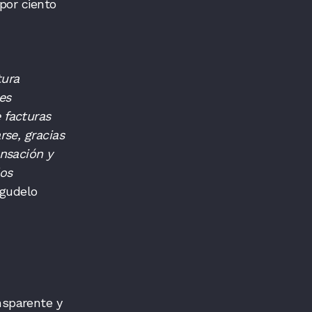
por ciento
tura
es
 facturas
rse, gracias
nsación y
los
Agudelo
nsparente y