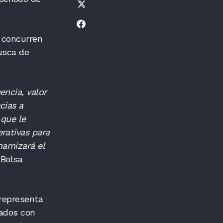
e concurren
usca de
encia, valor
cias a
 que le
rativas para
namizará el
 Bolsa
representa
cados con