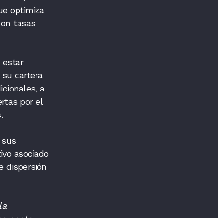
ue optimiza
 con tasas
 estar
r su cartera
icionales, a
rtas por el
os.
 sus
tivo asociado
e dispersión
la