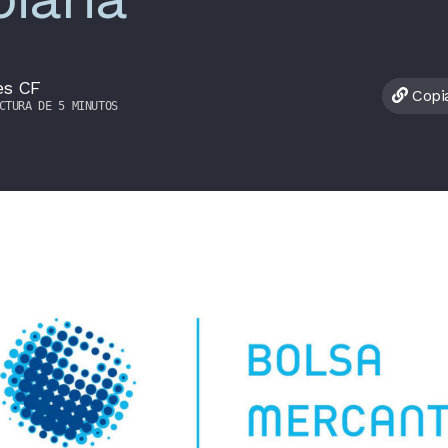
es CF
Copia
CTURA DE 5 MINUTOS