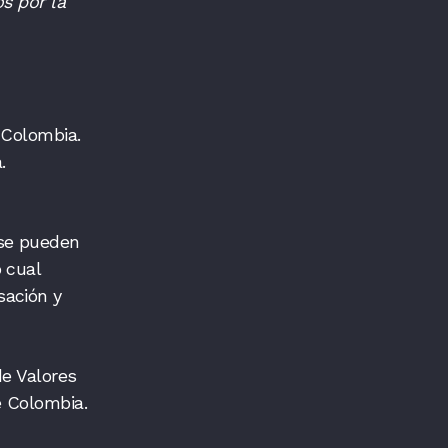
s por la
 Colombia.
ca.
se pueden
 cual
sación y
de Valores
e Colombia.