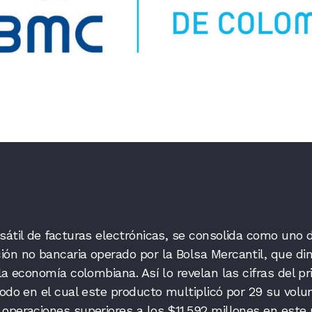
sátil de facturas electrónicas, se consolida como uno 
ión no bancaria operado por la Bolsa Mercantil, que di
la economía colombiana. Así lo revelan las cifras del p
iodo en el cual este producto multiplicó por 29 su vol
operaciones superiores a los $11.592 millones en este 