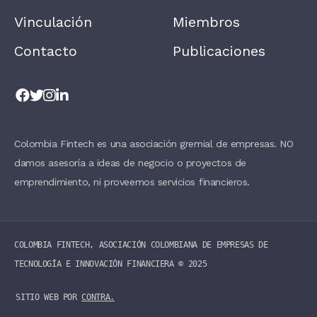
E
T
Vinculación
Miembros
H
I
Contacto
Publicaciones
S
F
I
E
L
D
B
L
A
Colombia Fintech es una asociación gremial de empresas. NO
N
damos asesoría a ideas de negocio o proyectos de
K
.
emprendimiento, ni proveemos servicios financieros.
COLOMBIA FINTECH, ASOCIACIÓN COLOMBIANA DE EMPRESAS DE
TECNOLOGÍA E INNOVACIÓN FINANCIERA ©️ 2025
SITIO WEB POR
CONTRA.