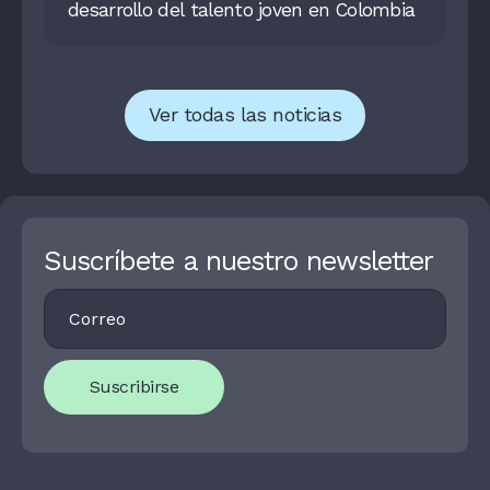
desarrollo del talento joven en Colombia
Ver todas las noticias
Suscríbete a nuestro newsletter
Footer
I
Newsletter
F
Y
O
U
Suscribirse
A
R
E
H
U
M
A