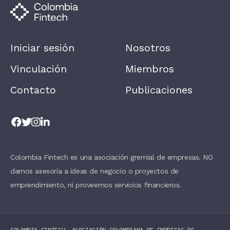
N
,
L
E
A
Iniciar sesión
Nosotros
V
E
T
Vinculación
Miembros
H
I
Contacto
Publicaciones
S
F
I
E
L
D
B
L
A
Colombia Fintech es una asociación gremial de empresas. NO
N
damos asesoría a ideas de negocio o proyectos de
K
.
emprendimiento, ni proveemos servicios financieros.