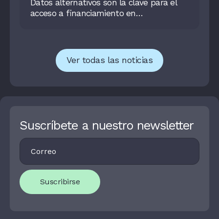
Datos alternativos son la clave para el
acceso a financiamiento en
Latinoamérica
Ver todas las noticias
Suscríbete a nuestro newsletter
Footer
I
Newsletter
F
Y
O
U
Suscribirse
A
R
E
H
U