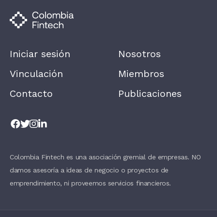
M
A
N
,
L
E
A
Iniciar sesión
Nosotros
V
E
T
Vinculación
Miembros
H
I
Contacto
Publicaciones
S
F
I
E
L
D
B
L
A
Colombia Fintech es una asociación gremial de empresas. NO
N
damos asesoría a ideas de negocio o proyectos de
K
.
emprendimiento, ni proveemos servicios financieros.