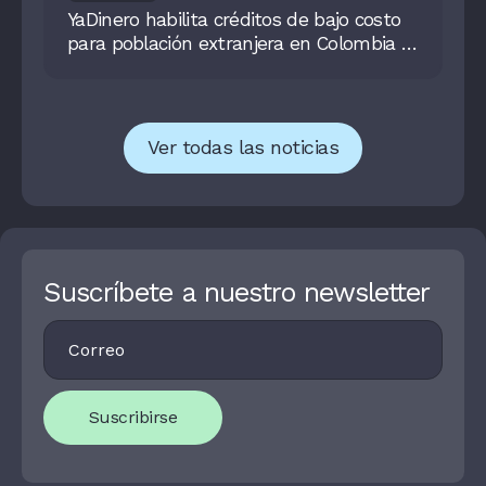
YaDinero habilita créditos de bajo costo
para población extranjera en Colombia y
busca cerrar brecha de inclusión
financiera
Ver todas las noticias
Suscríbete a nuestro newsletter
Footer
I
Newsletter
F
Y
O
U
Suscribirse
A
R
E
H
U