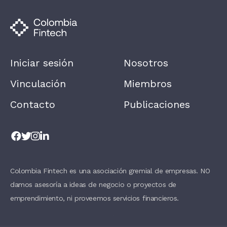
M
A
N
,
L
E
A
Iniciar sesión
Nosotros
V
E
T
Vinculación
Miembros
H
I
Contacto
Publicaciones
S
F
I
E
L
D
B
L
A
Colombia Fintech es una asociación gremial de empresas. NO
N
damos asesoría a ideas de negocio o proyectos de
K
.
emprendimiento, ni proveemos servicios financieros.