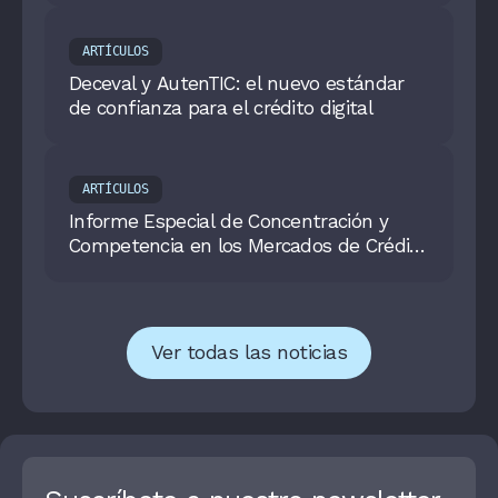
expansión de empresas y permitir su
escalabilidad global
ARTÍCULOS
Deceval y AutenTIC: el nuevo estándar
de confianza para el crédito digital
ARTÍCULOS
Informe Especial de Concentración y
Competencia en los Mercados de Crédito
y Depósitos 2025
Ver todas las noticias