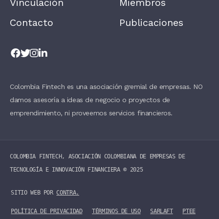
Vinculación
Miembros
H
I
Contacto
Publicaciones
S
F
I
E
L
D
B
L
A
Colombia Fintech es una asociación gremial de empresas. NO
N
damos asesoría a ideas de negocio o proyectos de
K
.
emprendimiento, ni proveemos servicios financieros.
COLOMBIA FINTECH, ASOCIACIÓN COLOMBIANA DE EMPRESAS DE
TECNOLOGÍA E INNOVACIÓN FINANCIERA ©️ 2025
SITIO WEB POR
CONTRA.
POLÍTICA DE PRIVACIDAD
TÉRMINOS DE USO
SARLAFT
PTEE