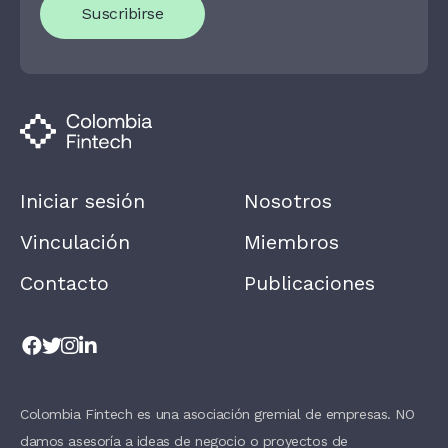
Suscribirse
A
R
E
H
U
M
A
N
,
L
E
A
Iniciar sesión
Nosotros
V
E
T
Vinculación
Miembros
H
I
Contacto
Publicaciones
S
F
I
E
L
D
B
L
A
Colombia Fintech es una asociación gremial de empresas. NO
N
damos asesoría a ideas de negocio o proyectos de
K