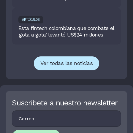
económico, ya no es una hipótesis
ARTÍCULOS
Esta fintech colombiana que combate el
‘gota a gota’ levantó US$24 millones
Ver todas las noticias
Suscríbete a nuestro newsletter
Footer
I
Newsletter
F
Y
O
U