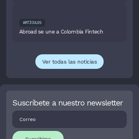
ARTÍCULOS
Abroad se une a Colombia Fintech
Ver todas las noticias
Suscríbete a nuestro newsletter
Footer
I
Newsletter
F
Y
O
U
Suscribirse
A