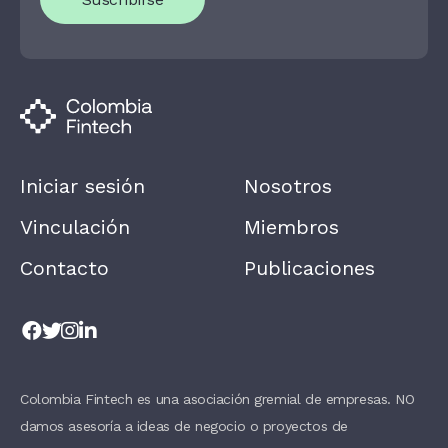
R
E
H
U
M
A
N
,
L
E
A
Iniciar sesión
Nosotros
V
E
T
Vinculación
Miembros
H
I
Contacto
Publicaciones
S
F
I
E
L
D
B
L
A
Colombia Fintech es una asociación gremial de empresas. NO
N
damos asesoría a ideas de negocio o proyectos de
K
.