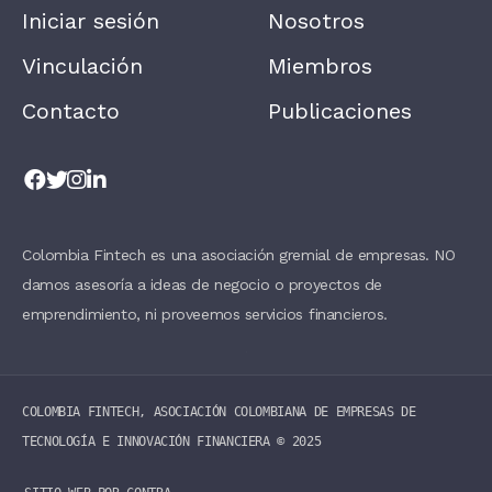
A
Iniciar sesión
Nosotros
V
E
T
Vinculación
Miembros
H
I
Contacto
Publicaciones
S
F
I
E
L
D
B
L
A
Colombia Fintech es una asociación gremial de empresas. NO
N
damos asesoría a ideas de negocio o proyectos de
K
.
emprendimiento, ni proveemos servicios financieros.
COLOMBIA FINTECH, ASOCIACIÓN COLOMBIANA DE EMPRESAS DE
TECNOLOGÍA E INNOVACIÓN FINANCIERA ©️ 2025