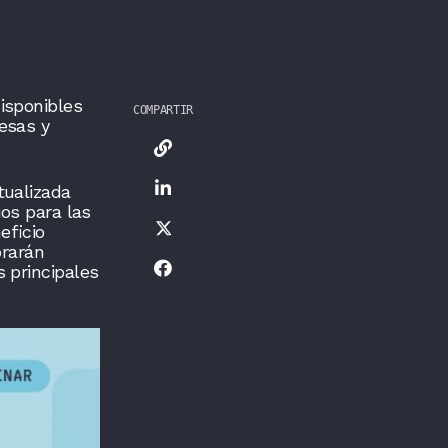
isponibles
COMPARTIR
esas y
tualizada
ios para las
eficio
orarán
 principales