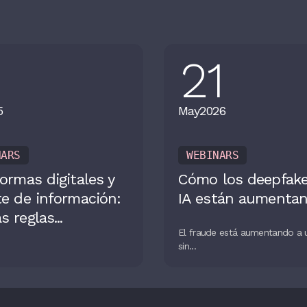
1
21
5
May
2026
NARS
WEBINARS
formas digitales y
Cómo los deepfakes
te de información:
IA están aumentand
 reglas...
El fraude está aumentando a 
sin...