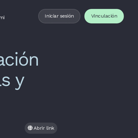
Iniciar sesión
Vinculación
mi
ación
s y
Abrir link