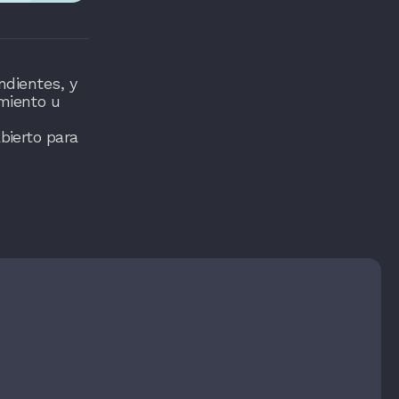
ndientes, y
miento u
bierto para