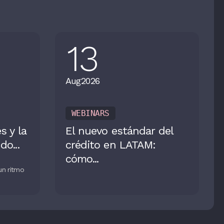
13
Aug
2026
WEBINARS
 y la
El nuevo estándar del
o...
crédito en LATAM:
cómo...
un ritmo