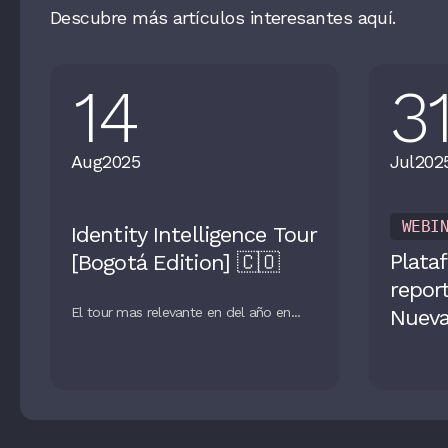
Descubre más artículos interesantes aquí.
14
3
Aug
2025
Jul
202
WEBI
Identity Intelligence Tour
Plata
[Bogotá Edition] 🇨🇴
repor
El tour mas relevante en del año en...
Nuevas