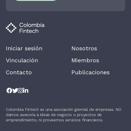
E
H
U
M
A
N
,
L
E
A
Iniciar sesión
Nosotros
V
E
T
Vinculación
Miembros
H
I
Contacto
Publicaciones
S
F
I
E
L
D
B
L
Colombia Fintech es una asociación gremial de empresas. NO
A
damos asesoría a ideas de negocio o proyectos de
N
K
emprendimiento, ni proveemos servicios financieros.
.