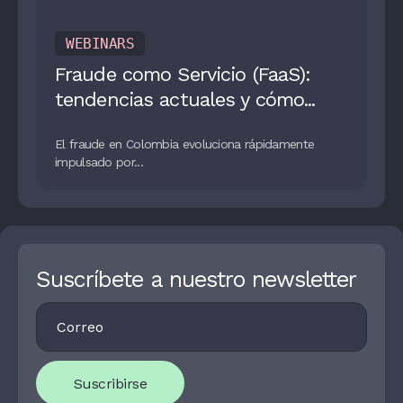
WEBINARS
Fraude como Servicio (FaaS):
tendencias actuales y cómo...
El fraude en Colombia evoluciona rápidamente
impulsado por...
Suscríbete a nuestro newsletter
Footer
I
Newsletter
F
Y
O
U
Suscribirse
A
R