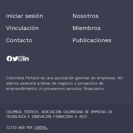
L
E
A
Iniciar sesión
Nosotros
V
E
T
Vinculación
Miembros
H
I
Contacto
Publicaciones
S
F
I
E
L
D
B
L
Colombia Fintech es una asociación gremial de empresas. NO
A
damos asesoría a ideas de negocio o proyectos de
N
K
emprendimiento, ni proveemos servicios financieros.
.
COLOMBIA FINTECH, ASOCIACIÓN COLOMBIANA DE EMPRESAS DE
TECNOLOGÍA E INNOVACIÓN FINANCIERA ©️ 2025
SITIO WEB POR
CONTRA.