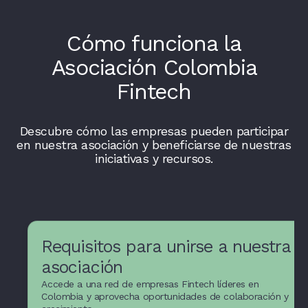
Cómo funciona la
Asociación Colombia
Fintech
Descubre cómo las empresas pueden participar
en nuestra asociación y beneficiarse de nuestras
iniciativas y recursos.
Requisitos para unirse a nuestra
asociación
Accede a una red de empresas Fintech líderes en
Recursos y apoyo para
Colombia y aprovecha oportunidades de colaboración y