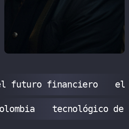
l futuro financiero
el
colombia
tecnológico de