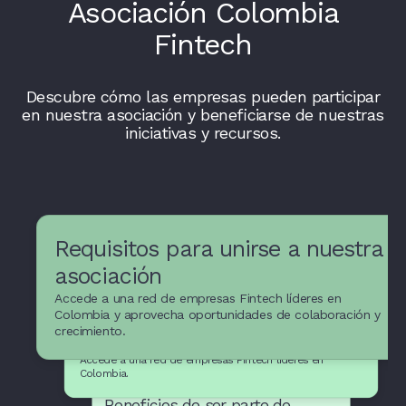
Asociación Colombia
Fintech
Descubre cómo las empresas pueden participar
en nuestra asociación y beneficiarse de nuestras
iniciativas y recursos.
Requisitos para unirse a nuestra
asociación
Accede a una red de empresas Fintech líderes en
Recursos y apoyo para
Colombia y aprovecha oportunidades de colaboración y
crecimiento.
empresas Fintech
Accede a una red de empresas Fintech líderes en
Colombia.
Beneficios de ser parte de