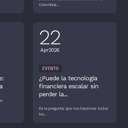
Colombia!...
22
Apr
2026
EVENTO
e:
¿Puede la tecnología
a
financiera escalar sin
perder la...
os
Es la pregunta que nos hacemos todos
los...