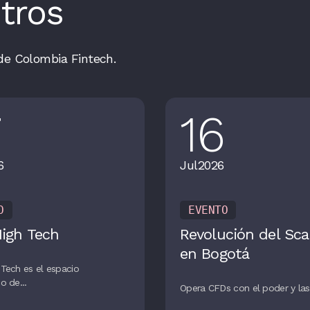
tros
de Colombia Fintech.
7
16
6
Jul
2026
O
EVENTO
High Tech
Revolución del Sca
en Bogotá
Tech es el espacio
o de...
Opera CFDs con el poder y las 