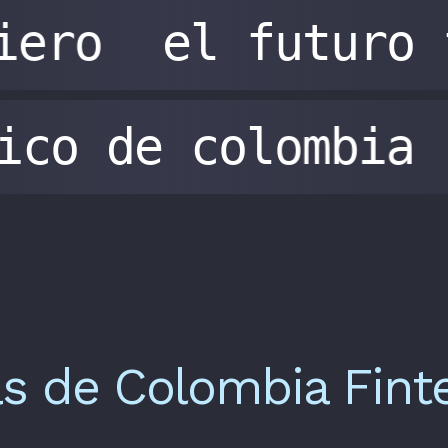
iero
el futuro 
gico de colombia
as de Colombia Fint