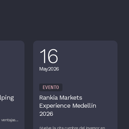
16
May
2026
EVENTO
lping
Rankia Markets
Experience Medellín
2026
ventajas...
¡Vuelve la cita cumbre del inversor en