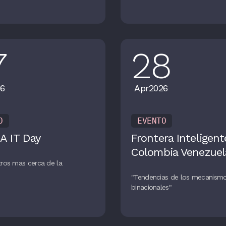
7
28
6
Apr
2026
O
EVENTO
A IT Day
Frontera Inteligent
Colombia Venezuel
ros mas cerca de la
n
"Tendencias de los mecanism
binacionales"