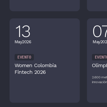
13
0
May
2026
May
202
EVENTO
EVENT
Women Colombia
OlimpI
Fintech 2026
2.600 met
innovació