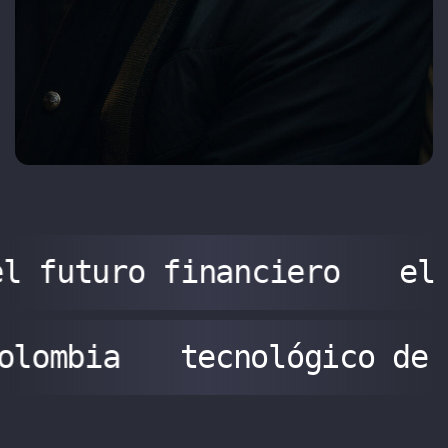
l futuro financiero
el
colombia
tecnológico de