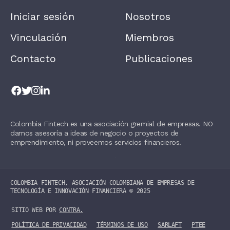
E
A
Iniciar sesión
Nosotros
V
E
T
Vinculación
Miembros
H
I
Contacto
Publicaciones
S
F
I
E
L
D
B
L
Colombia Fintech es una asociación gremial de empresas. NO
A
damos asesoría a ideas de negocio o proyectos de
N
K
emprendimiento, ni proveemos servicios financieros.
.
COLOMBIA FINTECH, ASOCIACIÓN COLOMBIANA DE EMPRESAS DE
TECNOLOGÍA E INNOVACIÓN FINANCIERA ©️ 2025
SITIO WEB POR
CONTRA.
POLÍTICA DE PRIVACIDAD
TÉRMINOS DE USO
SARLAFT
PTEE