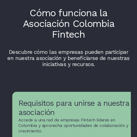
Cómo funciona la
Asociación Colombia
Fintech
Descubre cómo las empresas pueden participar
en nuestra asociación y beneficiarse de nuestras
iniciativas y recursos.
Requisitos para unirse a nuestra
asociación
Accede a una red de empresas Fintech líderes en
Recursos y apoyo para
Colombia y aprovecha oportunidades de colaboración y
crecimiento.
empresas Fintech