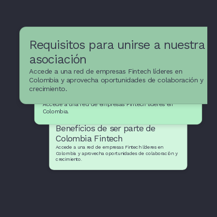
Requisitos para unirse a nuestra
asociación
Accede a una red de empresas Fintech líderes en
Recursos y apoyo para
Colombia y aprovecha oportunidades de colaboración y
crecimiento.
empresas Fintech
Accede a una red de empresas Fintech líderes en
Colombia.
Beneficios de ser parte de
Colombia Fintech
Accede a una red de empresas Fintech líderes en
Colombia y aprovecha oportunidades de colaboración y
crecimiento.