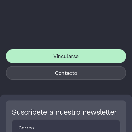
Vincularse
Contacto
Suscríbete a nuestro newsletter
Footer
I
Newsletter
F
Y