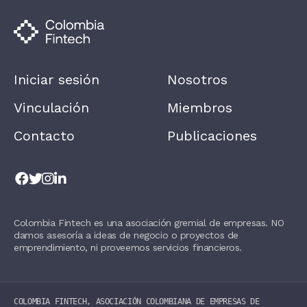
M
A
N
,
L
E
A
Iniciar sesión
Nosotros
V
E
T
Vinculación
Miembros
H
I
Contacto
Publicaciones
S
F
I
E
L
D
B
L
Colombia Fintech es una asociación gremial de empresas. NO
A
damos asesoría a ideas de negocio o proyectos de
N
K
emprendimiento, ni proveemos servicios financieros.
.
COLOMBIA FINTECH, ASOCIACIÓN COLOMBIANA DE EMPRESAS DE