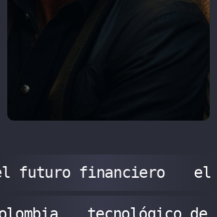
el futuro financiero
el
olombia
tecnológico de