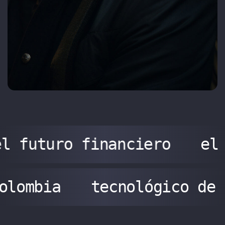
l futuro financiero
el
colombia
tecnológico de