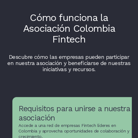
Cómo funciona la
Asociación Colombia
Fintech
Descubre cómo las empresas pueden participar
en nuestra asociación y beneficiarse de nuestras
iniciativas y recursos.
Requisitos para unirse a nuestra
asociación
Accede a una red de empresas Fintech líderes en
Recursos y apoyo para
Colombia y aprovecha oportunidades de colaboración y
crecimiento.