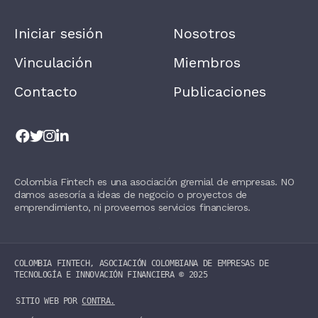
L
E
A
Iniciar sesión
Nosotros
V
E
T
Vinculación
Miembros
H
I
Contacto
Publicaciones
S
F
I
E
L
D
B
L
Colombia Fintech es una asociación gremial de empresas. NO
A
damos asesoría a ideas de negocio o proyectos de
N
K
emprendimiento, ni proveemos servicios financieros.
.
COLOMBIA FINTECH, ASOCIACIÓN COLOMBIANA DE EMPRESAS DE
TECNOLOGÍA E INNOVACIÓN FINANCIERA ©️ 2025
SITIO WEB POR
CONTRA.