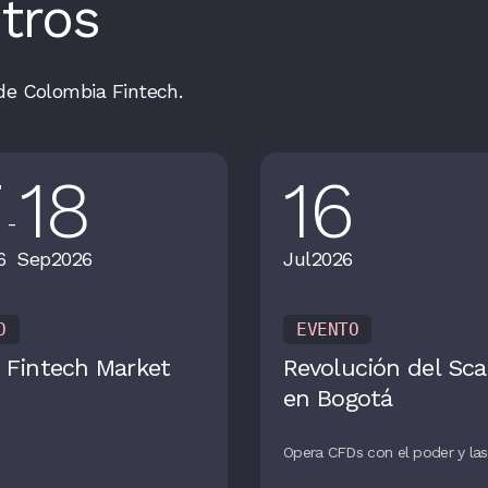
tros
de Colombia Fintech.
7
18
16
-
6
Sep
2026
Jul
2026
O
EVENTO
 Fintech Market
Revolución del Sca
en Bogotá
Opera CFDs con el poder y las 