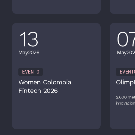
13
0
May
2026
May
202
EVENTO
EVENT
Women Colombia
OlimpI
Fintech 2026
2.600 met
innovació