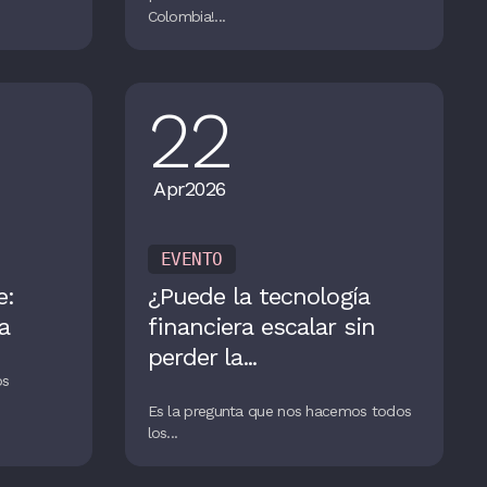
Colombia!...
22
Apr
2026
EVENTO
e:
¿Puede la tecnología
a
financiera escalar sin
perder la...
os
Es la pregunta que nos hacemos todos
los...