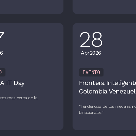
7
28
6
Apr
2026
O
EVENTO
A IT Day
Frontera Inteligent
Colombia Venezuel
ros mas cerca de la
n
"Tendencias de los mecanism
binacionales"