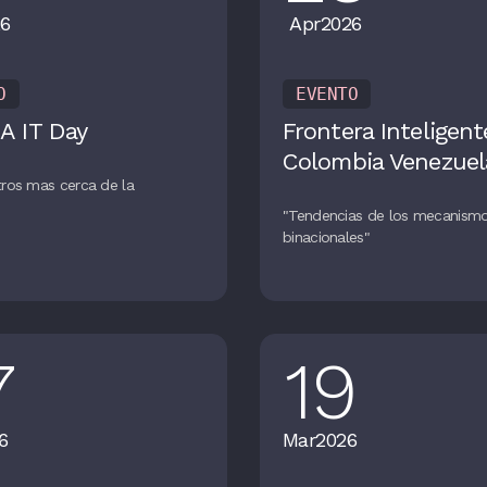
6
Apr
2026
O
EVENTO
A IT Day
Frontera Inteligent
Colombia Venezuel
ros mas cerca de la
n
"Tendencias de los mecanism
binacionales"
7
19
6
Mar
2026