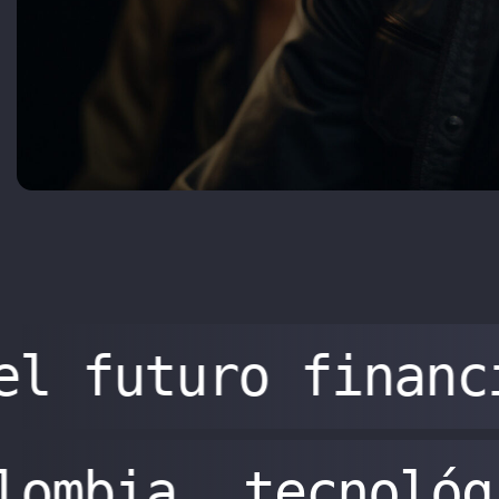
el futuro financ
olombia
tecnoló