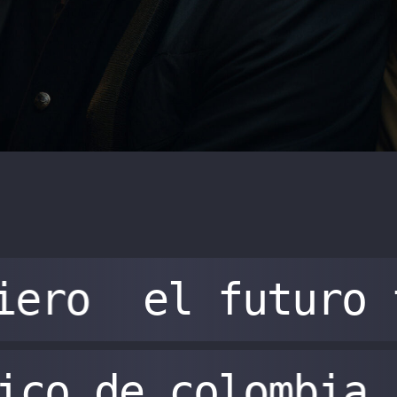
iero
el futuro 
gico de colombia