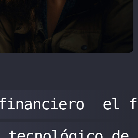
financiero
el f
tecnológico de