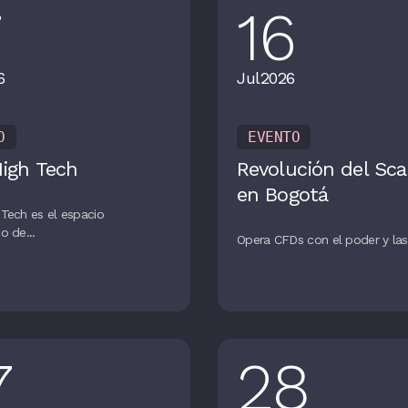
7
16
6
Jul
2026
O
EVENTO
High Tech
Revolución del Sca
en Bogotá
Tech es el espacio
o de...
Opera CFDs con el poder y las 
7
28