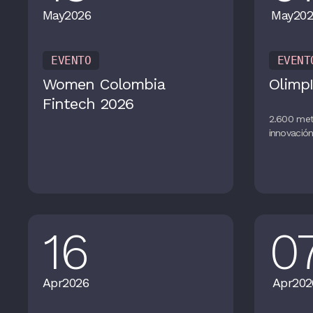
May
2026
May
202
EVENTO
EVENT
Women Colombia
OlimpI
Fintech 2026
2.600 met
innovació
16
0
Apr
2026
Apr
202