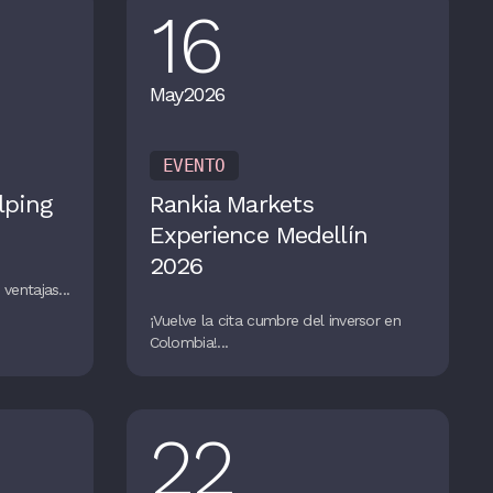
16
May
2026
EVENTO
lping
Rankia Markets
Experience Medellín
2026
ventajas...
¡Vuelve la cita cumbre del inversor en
Colombia!...
22