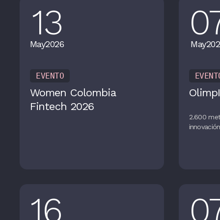
13
0
May
2026
May
202
EVENTO
EVENT
Women Colombia
OlimpI
Fintech 2026
2.600 met
innovació
16
0