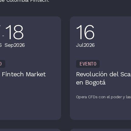
7
18
16
-
6
Sep
2026
Jul
2026
O
EVENTO
 Fintech Market
Revolución del Sca
en Bogotá
Opera CFDs con el poder y las 