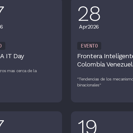
7
28
6
Apr
2026
O
EVENTO
A IT Day
Frontera Inteligent
Colombia Venezuel
ros mas cerca de la
n
"Tendencias de los mecanism
binacionales"
7
19