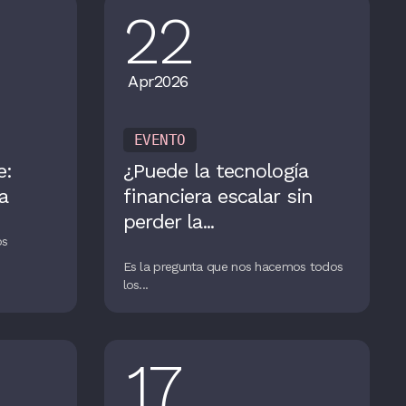
22
Apr
2026
EVENTO
e:
¿Puede la tecnología
a
financiera escalar sin
perder la...
os
Es la pregunta que nos hacemos todos
los...
17