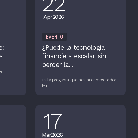
22
Apr
2026
EVENTO
e:
¿Puede la tecnología
a
financiera escalar sin
perder la...
os
Es la pregunta que nos hacemos todos
los...
17
Mar
2026