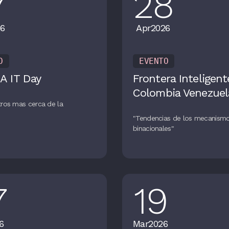
7
28
6
Apr
2026
O
EVENTO
A IT Day
Frontera Inteligent
Colombia Venezuel
ros mas cerca de la
n
"Tendencias de los mecanism
binacionales"
7
19
6
Mar
2026