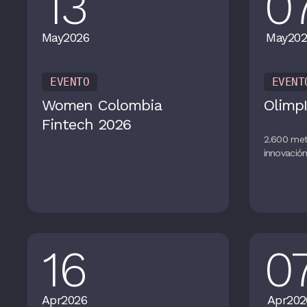
13
0
May
2026
May
202
EVENTO
EVENT
Women Colombia
OlimpI
Fintech 2026
2.600 met
innovació
16
0
Apr
2026
Apr
202