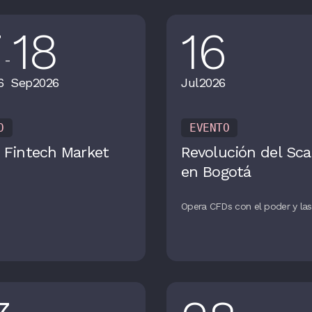
7
18
16
-
6
Sep
2026
Jul
2026
O
EVENTO
 Fintech Market
Revolución del Sca
en Bogotá
Opera CFDs con el poder y las 