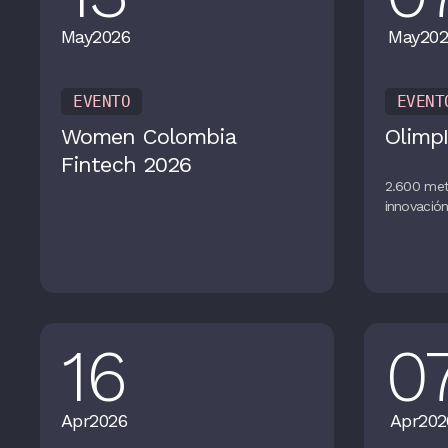
May
2026
May
202
EVENTO
EVENT
Women Colombia
OlimpI
Fintech 2026
2.600 met
innovació
16
0
Apr
2026
Apr
202