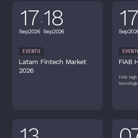
17
18
1
-
Sep
2026
Sep
2026
Sep
202
EVENTO
EVENT
Latam Fintech Market
FIAB 
2026
FIAB High 
tecnológic
13
0