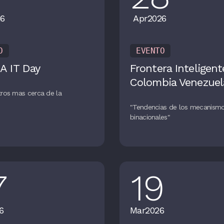
6
Apr
2026
O
EVENTO
A IT Day
Frontera Inteligent
Colombia Venezuel
ros mas cerca de la
n
"Tendencias de los mecanism
binacionales"
7
19
6
Mar
2026