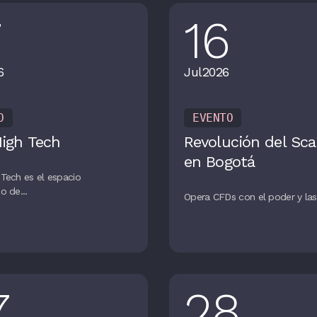
7
16
6
Jul
2026
O
EVENTO
High Tech
Revolución del Sca
en Bogotá
Tech es el espacio
o de...
Opera CFDs con el poder y las 
7
28