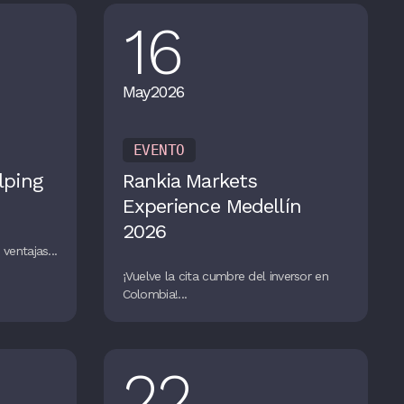
16
May
2026
EVENTO
lping
Rankia Markets
Experience Medellín
2026
ventajas...
¡Vuelve la cita cumbre del inversor en
Colombia!...
22