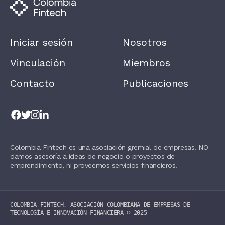
N
,
L
E
A
Iniciar sesión
Nosotros
V
E
T
Vinculación
Miembros
H
I
Contacto
Publicaciones
S
F
I
E
L
D
B
L
Colombia Fintech es una asociación gremial de empresas. NO
A
damos asesoría a ideas de negocio o proyectos de
N
K
emprendimiento, ni proveemos servicios financieros.
.
COLOMBIA FINTECH, ASOCIACIÓN COLOMBIANA DE EMPRESAS DE
TECNOLOGÍA E INNOVACIÓN FINANCIERA ©️ 2025