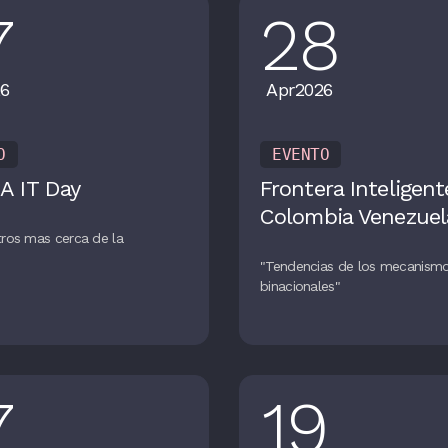
7
28
6
Apr
2026
O
EVENTO
A IT Day
Frontera Inteligent
Colombia Venezuel
ros mas cerca de la
n
"Tendencias de los mecanism
binacionales"
7
19