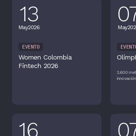
13
0
May
2026
May
202
EVENTO
EVENT
Women Colombia
OlimpI
Fintech 2026
2.600 met
innovació
16
0