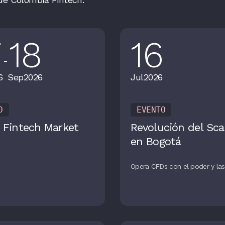
7
18
16
-
6
Sep
2026
Jul
2026
O
EVENTO
 Fintech Market
Revolución del Sca
en Bogotá
Opera CFDs con el poder y las 