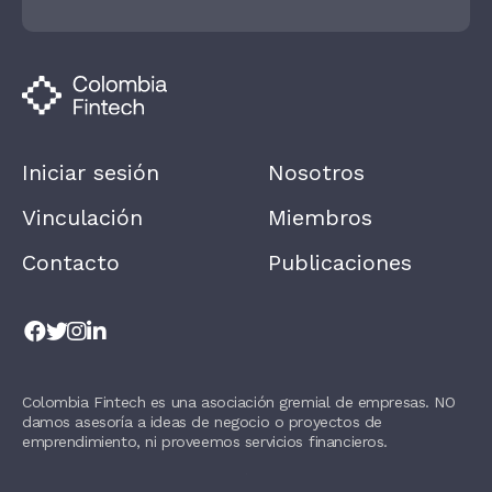
H
U
M
A
N
,
L
E
A
Iniciar sesión
Nosotros
V
E
T
Vinculación
Miembros
H
I
Contacto
Publicaciones
S
F
I
E
L
D
B
L
Colombia Fintech es una asociación gremial de empresas. NO
A
damos asesoría a ideas de negocio o proyectos de
N
K
emprendimiento, ni proveemos servicios financieros.
.