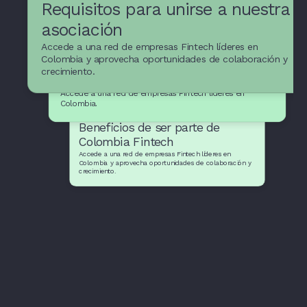
Requisitos para unirse a nuestra
asociación
Accede a una red de empresas Fintech líderes en
Recursos y apoyo para
Colombia y aprovecha oportunidades de colaboración y
crecimiento.
empresas Fintech
Accede a una red de empresas Fintech líderes en
Colombia.
Beneficios de ser parte de
Colombia Fintech
Accede a una red de empresas Fintech líderes en
Colombia y aprovecha oportunidades de colaboración y
crecimiento.