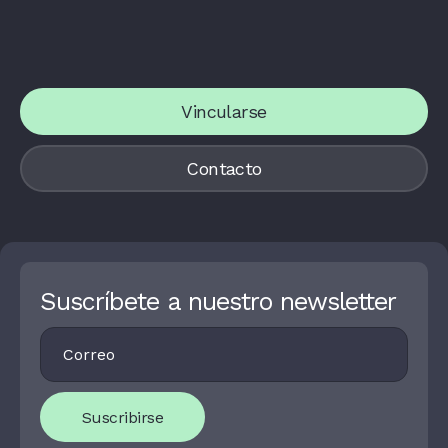
Vincularse
Contacto
Suscríbete a nuestro newsletter
Footer
I
Newsletter
F
Y
O
U
Suscribirse
A
R
E