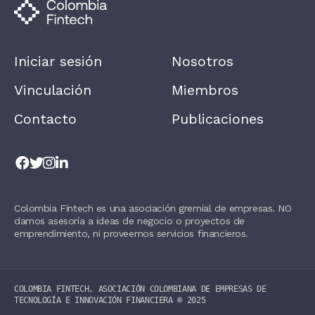
N
,
L
E
A
Iniciar sesión
Nosotros
V
E
T
Vinculación
Miembros
H
I
Contacto
Publicaciones
S
F
I
E
L
D
B
L
Colombia Fintech es una asociación gremial de empresas. NO
A
damos asesoría a ideas de negocio o proyectos de
N
K
emprendimiento, ni proveemos servicios financieros.
.
COLOMBIA FINTECH, ASOCIACIÓN COLOMBIANA DE EMPRESAS DE
TECNOLOGÍA E INNOVACIÓN FINANCIERA ©️ 2025