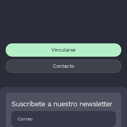
Vincularse
Contacto
Suscríbete a nuestro newsletter
Footer
I
Newsletter
F
Y
O