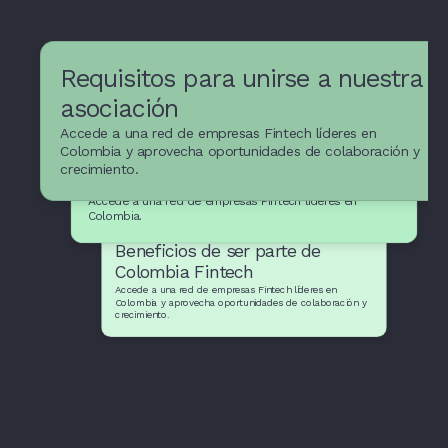
Requisitos para unirse a nuestra
asociación
Accede a una red de empresas Fintech líderes en
Recursos y apoyo para
Colombia y aprovecha oportunidades de colaboración y
crecimiento.
empresas Fintech
Accede a una red de empresas Fintech líderes en
Colombia.
Beneficios de ser parte de
Colombia Fintech
Accede a una red de empresas Fintech líderes en
Colombia y aprovecha oportunidades de colaboración y
crecimiento.