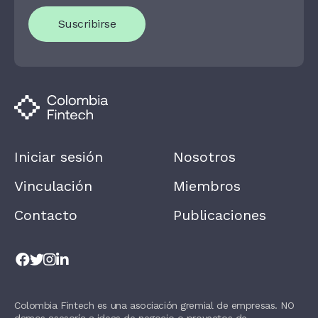
U
Suscribirse
A
R
E
H
U
M
A
N
,
L
E
A
Iniciar sesión
Nosotros
V
E
T
Vinculación
Miembros
H
I
Contacto
Publicaciones
S
F
I
E
L
D
B
L
Colombia Fintech es una asociación gremial de empresas. NO
A
damos asesoría a ideas de negocio o proyectos de
N