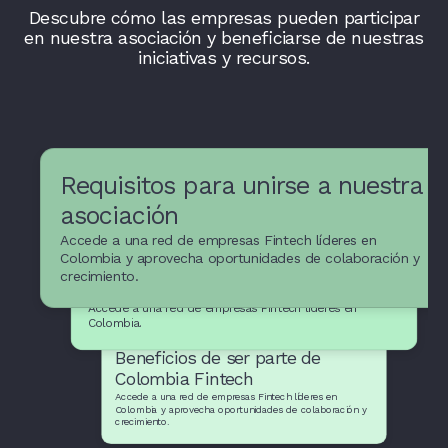
Descubre cómo las empresas pueden participar
en nuestra asociación y beneficiarse de nuestras
iniciativas y recursos.
Requisitos para unirse a nuestra
asociación
Accede a una red de empresas Fintech líderes en
Recursos y apoyo para
Colombia y aprovecha oportunidades de colaboración y
crecimiento.
empresas Fintech
Accede a una red de empresas Fintech líderes en
Colombia.
Beneficios de ser parte de
Colombia Fintech
Accede a una red de empresas Fintech líderes en
Colombia y aprovecha oportunidades de colaboración y
crecimiento.