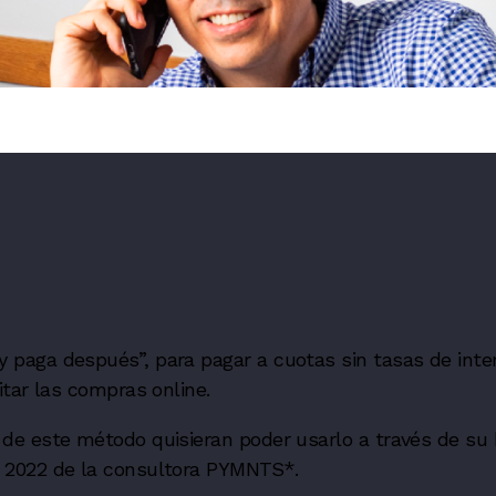
 paga después”, para pagar a cuotas sin tasas de inte
itar las compras online.
 de este método quisieran poder usarlo a través de su
 2022 de la consultora PYMNTS*.