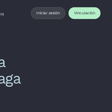
Iniciar sesión
Vinculación
mi
a
aga