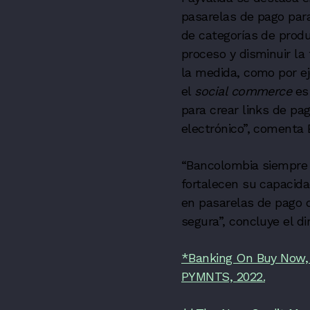
pasarelas de pago para
de categorías de produ
proceso y disminuir la
la medida, como por e
el
social commerce
es
para crear links de pa
electrónico”, comenta 
“Bancolombia siempre 
fortalecen su capacida
en pasarelas de pago
segura”, concluye el di
*Banking On Buy Now, 
PYMNTS, 2022.