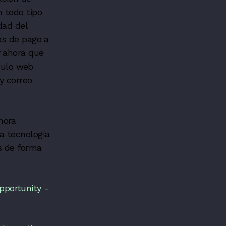
 todo tipo
dad del
os de pago a
y ahora que
dulo web
y correo
hora
a tecnología
s de forma
pportunity -