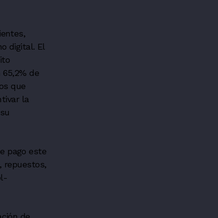
ientes,
 digital. El
ito
n 65,2% de
os que
tivar la
 su
e pago este
, repuestos,
l-
ación de