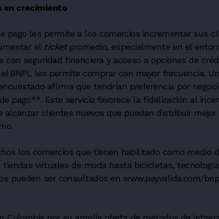
s en crecimiento
e pago les permite a los comercios incrementar sus cl
aumentar el
ticket
promedio, especialmente en el entorno
 con seguridad financiera y acceso a opciones de créd
e el BNPL les permite comprar con mayor frecuencia. U
cuestado afirma que tendrían preferencia por negoci
 pago**. Este servicio favorece la fidelización al incen
 alcanzar clientes nuevos que puedan distribuir mejor
umo.
os los comercios que tienen habilitado como medio d
tiendas virtuales de moda hasta bicicletas, tecnología
tos pueden ser consultados en www.payvalida.com/bnp
en Colombia por su amplia oferta de métodos de integr