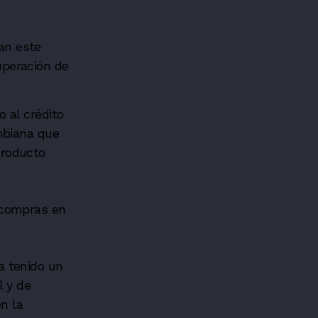
an este
uperación de
o al crédito
biana que
producto
 compras en
.
a tenido un
l y de
en la