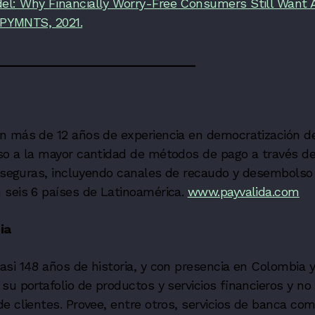
l: Why Financially Worry-Free Consumers Still Want A
- PYMNTS, 2021.
______________________________
n más de 12 años de experiencia en democratización d
so a la mayor cantidad de métodos de pago a través d
y seguras, incluyendo canales de recaudo y desembolso 
 seis 6 países de Latinoamérica.
www.payvalida.com
ia
asi 148 años de historia, y con presencia en Colombia y
su portafolio de productos y servicios financieros y no 
e clientes. Provee, entre otros, servicios de banca com