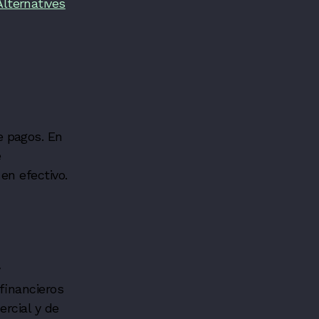
lternatives
e pagos. En
e
en efectivo.
financieros
ercial y de