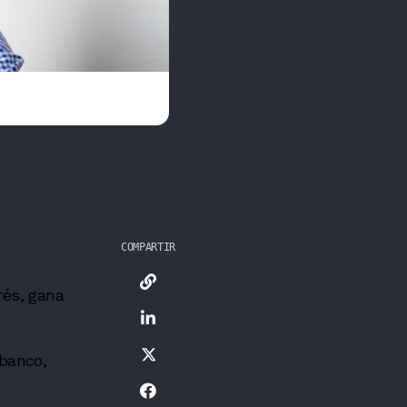
COMPARTIR
rés, gana
 banco,