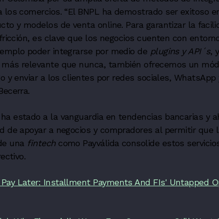
 los comercios. “El BNPL ha demostrado ser exitoso en
cto y modelos de venta online. Para garantizar la facili
 fricción, es clave que los negocios cuenten con entorn
jemplo poder integrarse por medio de
plugins y API´s
, 
 más relevante que nunca, también ofrecemos un mó
go y enviar a los clientes por redes sociales, WhatsApp 
Becerra.
ha estado a la vanguardia en tendencias bancarias y a
d de apoyar a negocios y compradores al permitir que l
 de una
fintech
como Payválida consolide estos servicio
rectivo.
Pay Later: Installment Payments And FIs' Untapped O