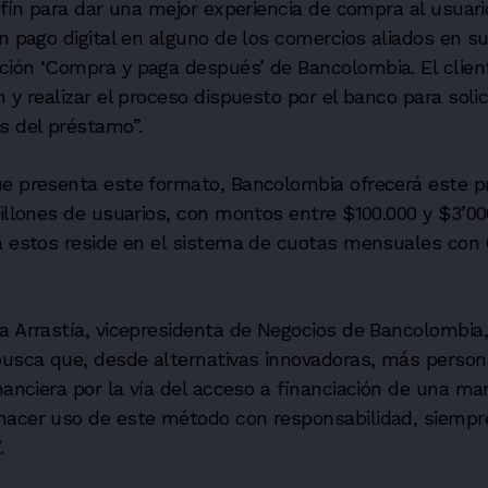
 a fin para dar una mejor experiencia de compra al usuar
un pago digital en alguno de los comercios aliados en su
ción ‘Compra y paga después’ de Bancolombia. E
l clie
 y realizar el proceso dispuesto por el banco para solic
es del préstamo
”
.
ue presenta este formato, Bancolombia ofrecerá este 
millones de usuarios, con montos entre $100.000 y $3’000
ra estos reside en el sistema de cuotas mensuales con
a Arrastía, vicepresidenta de Negocios de Bancolombia,
usca que, desde alternativas innovadoras, más person
inanciera por la vía del acceso a financiación de una ma
hacer uso de este método con responsabilidad, siempr
.