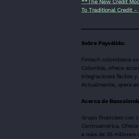
**The New Credit Mode
To Traditional Credit 
___________________
Sobre Payválida:
Fintech colombiana co
Colombia, ofrece acce
integraciones fáciles 
Actualmente, opera en
Acerca de Bancolomb
Grupo financiero con c
Centroamérica. Ofrece 
a más de 25 millones d