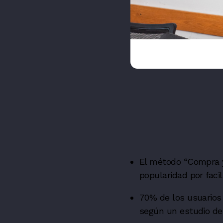
El método “Compra y
popularidad por facil
70% de los usuarios
según un estudio de