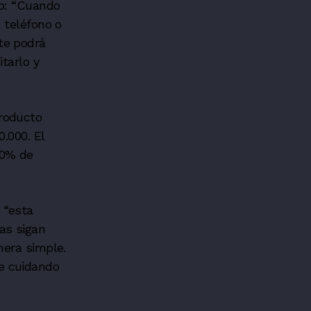
io: “Cuando
 teléfono o
nte podrá
itarlo y
producto
.000. El
 0% de
 “esta
as sigan
nera simple.
e cuidando