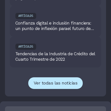
convierte en su primer cliente con
respaldo de Banco de Occidente y Aval
Casa de Bolsa
ARTÍCULOS
Confianza digital e inclusión financiera:
un punto de inflexión parael futuro de
los pagos en Colombia
ARTÍCULOS
Tendencias de la Industria de Crédito del
Cuarto Trimestre de 2022
Ver todas las noticias