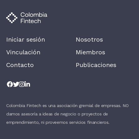
U
M
A
N
,
L
E
A
Iniciar sesión
Nosotros
V
E
T
Vinculación
Miembros
H
I
Contacto
Publicaciones
S
F
I
E
L
D
B
L
A
Colombia Fintech es una asociación gremial de empresas. NO
N
damos asesoría a ideas de negocio o proyectos de
K
.
emprendimiento, ni proveemos servicios financieros.