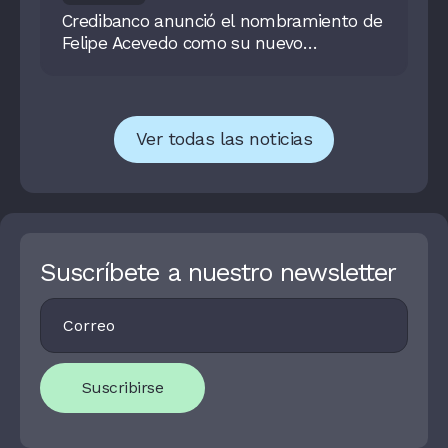
Credibanco anunció el nombramiento de
Felipe Acevedo como su nuevo
presidente
Ver todas las noticias
Suscríbete a nuestro newsletter
Footer
I
Newsletter
F
Y
O
U
Suscribirse
A
R
E
H