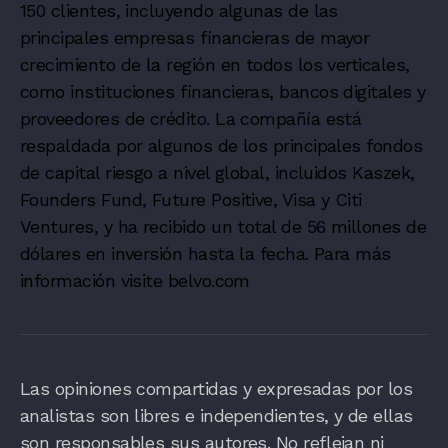
150 clientes, incluyendo algunas de las
principales empresas financieras de mayor
crecimiento de la región en todos los verticales,
como instituciones financieras, bancos digitales y
proveedores de crédito. La compañía está
respaldada por algunos de los principales fondos
de capital riesgo a nivel global, incluidos Kaszek,
Founders Fund, Future Positive, Visa y Citi
Ventures, y ha recibido un total de 56 millones de
dólares en inversión hasta la fecha. Para más
información visite belvo.com
Las opiniones compartidas y expresadas por los
analistas son libres e independientes, y de ellas
son responsables sus autores. No reflejan ni