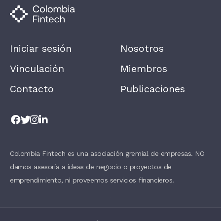
A
N
,
L
E
A
Iniciar sesión
Nosotros
V
E
T
Vinculación
Miembros
H
I
Contacto
Publicaciones
S
F
I
E
L
D
B
L
A
Colombia Fintech es una asociación gremial de empresas. NO
N
damos asesoría a ideas de negocio o proyectos de
K
.
emprendimiento, ni proveemos servicios financieros.