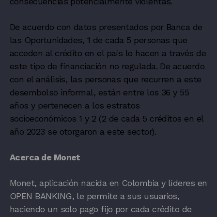
consecuencias potencialmente violentas.
De acuerdo con datos presentados por
Banca de
las Oportunidades
, 1 de cada 5 personas que
acceden al crédito en el país lo hacen a través de
este tipo de financiación no regulada.​ De acuerdo
con el análisis, las personas que recurren a este
desembolso informal, están entre los 36 y 55
años y pertenecen a los estratos
socioeconómicos 1 y 2 (2 de cada 5 créditos en el
año 2023 se otorgaron a este sector).
Acerca de Monet
Monet, aplicación nacida en Colombia y líderes en
OPEN BANKING, le permite a sus usuarios,
haciendo un solo pago fijo por cada crédito de