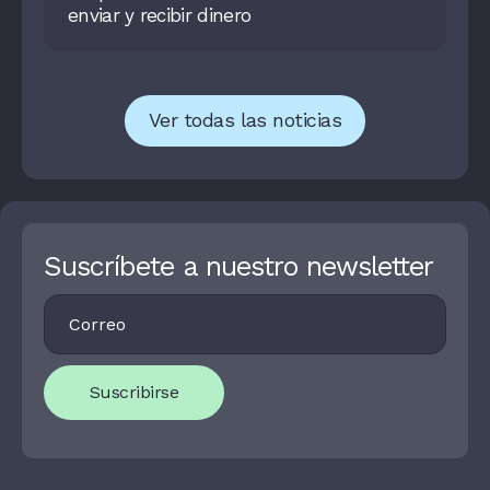
enviar y recibir dinero
Ver todas las noticias
Suscríbete a nuestro newsletter
Footer
I
Newsletter
F
Y
O
U
Suscribirse
A
R
E
H
U
M