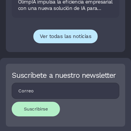
OlimpIA impulsa la eficiencia empresarial
con una nueva solución de IA para
optimizar el gasto operacional
Ver todas las noticias
Suscríbete a nuestro newsletter
Footer
I
Newsletter
F
Y
O
U
Suscribirse
A
R
E
H
U