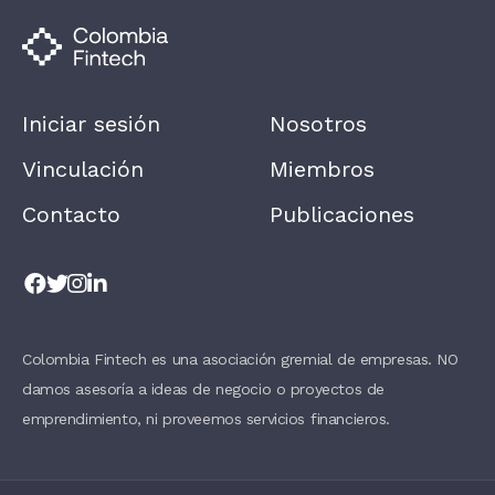
M
A
N
,
L
E
A
Iniciar sesión
Nosotros
V
E
T
Vinculación
Miembros
H
I
Contacto
Publicaciones
S
F
I
E
L
D
B
L
A
Colombia Fintech es una asociación gremial de empresas. NO
N
damos asesoría a ideas de negocio o proyectos de
K
.
emprendimiento, ni proveemos servicios financieros.