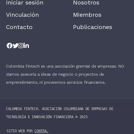
Iniciar sesión
Nosotros
V
E
T
Vinculación
Miembros
H
I
Contacto
Publicaciones
S
F
I
E
L
D
B
L
A
Colombia Fintech es una asociación gremial de empresas. NO
N
damos asesoría a ideas de negocio o proyectos de
K
.
emprendimiento, ni proveemos servicios financieros.
COLOMBIA FINTECH, ASOCIACIÓN COLOMBIANA DE EMPRESAS DE
TECNOLOGÍA E INNOVACIÓN FINANCIERA ©️ 2025
SITIO WEB POR
CONTRA.